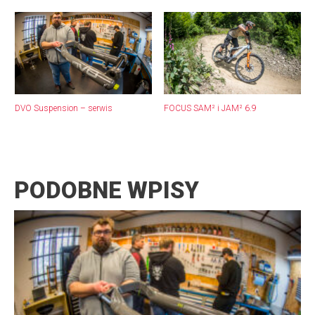
DVO Suspension – serwis
FOCUS SAM² i JAM² 6.9
PODOBNE WPISY