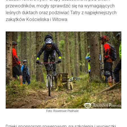
przewodników, mogły sprawdzić się na wymagających
leśnych duktach oraz podziwiać Tatry z najpiękniejszych
zakątków Kościeliska i Witowa.
Foto: Rowerowe Podhale
Dzięki sponsorom rowerowym, na szkolenia i wycieczki,