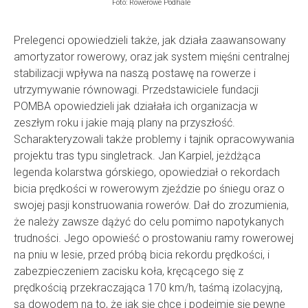
Foto: Rowerowe Podhale
Prelegenci opowiedzieli także, jak działa zaawansowany
amortyzator rowerowy, oraz jak system mięśni centralnej
stabilizacji wpływa na naszą postawę na rowerze i
utrzymywanie równowagi. Przedstawiciele fundacji
POMBA opowiedzieli jak działała ich organizacja w
zeszłym roku i jakie mają plany na przyszłość.
Scharakteryzowali także problemy i tajnik opracowywania
projektu tras typu singletrack. Jan Karpiel, jeżdżąca
legenda kolarstwa górskiego, opowiedział o rekordach
bicia prędkości w rowerowym zjeździe po śniegu oraz o
swojej pasji konstruowania rowerów. Dał do zrozumienia,
że należy zawsze dążyć do celu pomimo napotykanych
trudności. Jego opowieść o prostowaniu ramy rowerowej
na pniu w lesie, przed próbą bicia rekordu prędkości, i
zabezpieczeniem zacisku koła, kręcącego się z
prędkością przekraczająca 170 km/h, taśmą izolacyjną,
są dowodem na to, że jak się chce i podejmie się pewne