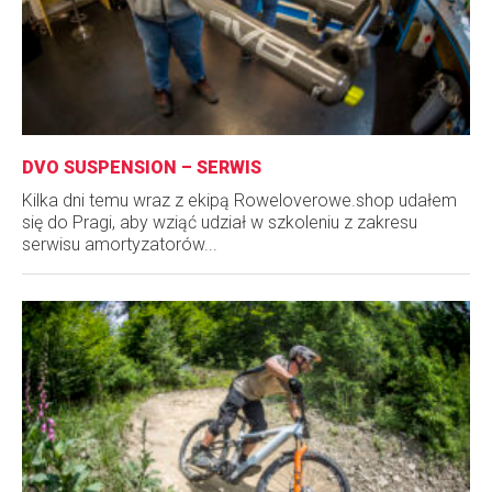
DVO SUSPENSION – SERWIS
Kilka dni temu wraz z ekipą Roweloverowe.shop udałem
się do Pragi, aby wziąć udział w szkoleniu z zakresu
serwisu amortyzatorów...