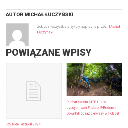
AUTOR
MICHAŁ ŁUCZYŃSKI
Zobacz wszystkie artykuły napisane przez :
Michał
Łuczyński
POWIĄZANE WPISY
Puchar Świata MTB UCI w
dyscyplinach Enduro, E-Enduro i
Downhill po raz pierwszy w Polsce!
Joy Ride Festiwal 2024