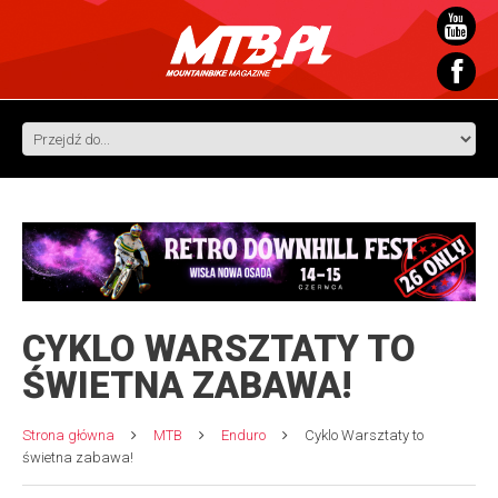
CYKLO WARSZTATY TO
ŚWIETNA ZABAWA!
Strona główna
MTB
Enduro
Cyklo Warsztaty to
świetna zabawa!