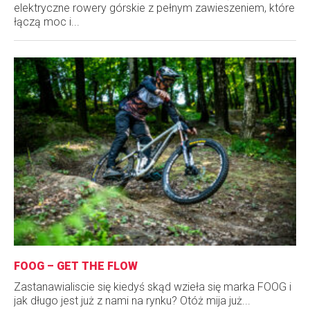
elektryczne rowery górskie z pełnym zawieszeniem, które
łączą moc i...
FOOG – GET THE FLOW
Zastanawialiscie się kiedyś skąd wzieła się marka FOOG i
jak długo jest już z nami na rynku? Otóż mija już...