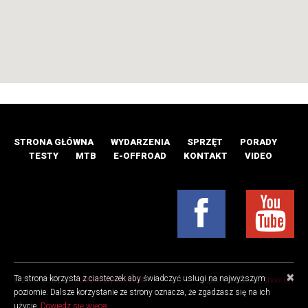
STRONA GŁÓWNA
WYDARZENIA
SPRZĘT
PORADY
TESTY
MTB
E-OFFROAD
KONTAKT
VIDEO
×
Ta strona korzysta z ciasteczek aby świadczyć usługi na najwyższym
© 2016 MTB.pl |
Polityka prywatności
Projekt i realizacja:
Show Off
poziomie. Dalsze korzystanie ze strony oznacza, że zgadzasz się na ich
użycie.
Dowiedz się więcej.