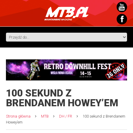
100 SEKUND Z
BRENDANEM HOWEY’EM
Strona główna
MTB
DH / FR
100 sekund z Brendanem
Howey’em