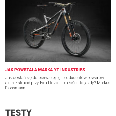
JAK POWSTAŁA MARKA YT INDUSTRIES
Jak dostać się do pierwszej ligi producentów rowerów,
ale nie stracić przy tym filozofii i miłości do jazdy? Markus
Flossmann...
TESTY