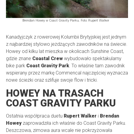
Brendan Howey w Coast Gravity Parku. Foto: Rupert Walker
Kanadyjczyk z rowerowej Kolumbii Brytyjskiej jest jednym
z najbardziej stylowo jeżdżących zawodników na świecie.
Howey od kilku lat mieszka w okolicach Sunshine Coast,
gdzie znane
Coastal Crew
wybudowało spektakularny
bike park
Coast Gravity Park
. To właśnie tam zawodnik
wspierany przez markę Commencal najczęściej wyznacza
nowe ścieżki oraz szlifuje swoje flow i tricki.
HOWEY NA TRASACH
COAST GRAVITY PARKU
Ostatnia współpraca duetu
Rupert Walker
i
Brendan
Howey
zaprowadziła ich właśnie do Coast Gravity Parku.
Deszczowa, zimowa aura wcale nie pokrzyżowała