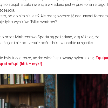
tylko socjal, a cała inwencja wkładana jest w przekonanie tego, 
zczęścia.
wem, bo co nim nie jest? Ale ma tę wyższość nad innymi formam
uje tylko wyników. Tylko wyników?
przez Ministerstwo Sportu są pożądane, z tą różnicą, że
ścijan i nie potrzebuje pośrednika w osobie urzędnika.
ie były trzy grosze, aczkolwiek inspirowany byłem akcją
Equipa
otrafi.pl (klik – myk!)