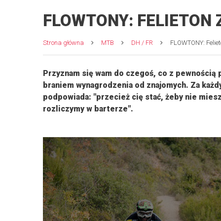
FLOWTONY: FELIETON 
Strona główna
MTB
DH / FR
FLOWTONY: Feliet
Przyznam się wam do czegoś, co z pewnością p
braniem wynagrodzenia od znajomych. Za każdym
podpowiada: "przecież cię stać, żeby nie mies
rozliczymy w barterze".