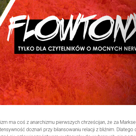
truizm ma coś z anarchizmu pierwszych chrześcijan, że za Marks
tensywność doznań przy bilansowaniu relacji z bliźnim. Dlatego