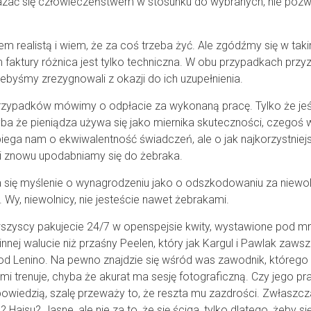
kazać się człowieczeństwem w stosunku do wybranych, nie pozw
tem realistą i wiem, że za coś trzeba żyć. Ale zgódźmy się w taki
faktury różnica jest tylko techniczna. W obu przypadkach prz
 żebyśmy zrezygnowali z okazji do ich uzupełnienia.
 przypadków mówimy o odpłacie za wykonaną pracę. Tylko że jeś
hyba że pieniądza używa się jako miernika skuteczności, czegoś 
biega nam o ekwiwalentność świadczeń, ale o jak najkorzystniej
acji znowu upodabniamy się do żebraka.
 się myślenie o wynagrodzeniu jako o odszkodowaniu za niewo
 Wy, niewolnicy, nie jesteście nawet żebrakami.
 wszyscy pakujecie 24/7 w openspejsie kwity, wystawione pod mn
nnej walucie niż przaśny Peelen, który jak Kargul i Pawlak zaws
d Lenino. Na pewno znajdzie się wśród was zawodnik, którego 
i trenuje, chyba że akurat ma sesję fotograficzną. Czy jego pr
owiedzią, szalę przeważy to, że reszta mu zazdrości. Zwłaszcza
ajsu? Jasne, ale nie za to, że się ściga, tylko dlatego, żeby si