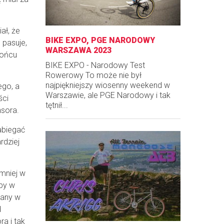
ał, że
BIKE EXPO, PGE NARODOWY
 pasuje,
WARSZAWA 2023
końcu
BIKE EXPO - Narodowy Test
Rowerowy To może nie był
najpiękniejszy wiosenny weekend w
ego, a
Warszawie, ale PGE Narodowy i tak
ści
tętnił...
nsora.
zabiegać
rdziej
jmniej w
ćby w
wany w
d
a i tak