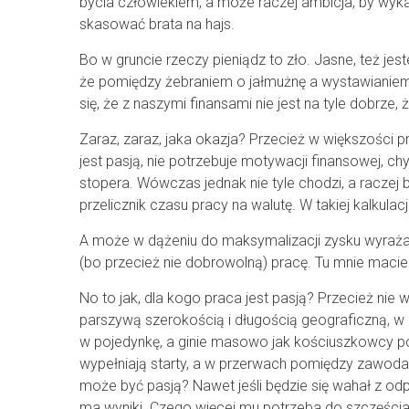
bycia człowiekiem, a może raczej ambicja, by wy
skasować brata na hajs.
Bo w gruncie rzeczy pieniądz to zło. Jasne, też jes
że pomiędzy żebraniem o jałmużnę a wystawianiem 
się, że z naszymi finansami nie jest na tyle dobrze,
Zaraz, zaraz, jaka okazja? Przecież w większości
jest pasją, nie potrzebuje motywacji finansowej, c
stopera. Wówczas jednak nie tyle chodzi, a raczej 
przelicznik czasu pracy na walutę. W takiej kalkul
A może w dążeniu do maksymalizacji zysku wyraża
(bo przecież nie dobrowolną) pracę. Tu mnie macie.
No to jak, dla kogo praca jest pasją? Przecież nie
parszywą szerokością i długością geograficzną, w i
w pojedynkę, a ginie masowo jak kościuszkowcy po
wypełniają starty, a w przerwach pomiędzy zawodam
może być pasją? Nawet jeśli będzie się wahał z odp
ma wyniki. Czego więcej mu potrzeba do szczęścia? H