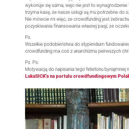
wykonuje się sama, więc nie jest to wynagrodzenie 
trzyma kasę, że nasze usługi są mu potrzebne do s
Nie mówcie mi więc, że crowdfunding jest żebract
pozyskiwania finansowania własnej pasji, że oczek
Ps.
Wszelkie podobieństwa do stypendium fundowanego 
crowdfunding ma coś z anarchizmu pierwszych chrze
Ps. Ps.
Motywacją do napisania tego felietonu bynajmniej n
LukaSICK'a na portalu crowdfundingowym Polakp