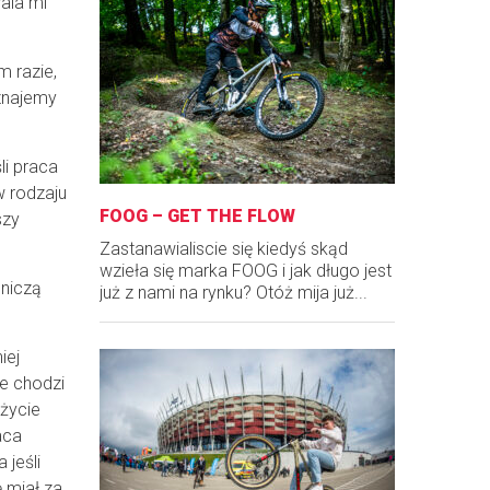
ala mi
m razie,
yznajemy
li praca
w rodzaju
FOOG – GET THE FLOW
szy
Zastanawialiscie się kiedyś skąd
wzieła się marka FOOG i jak długo jest
lniczą
już z nami na rynku? Otóż mija już...
iej
ze chodzi
życie
aca
 jeśli
ę miał za