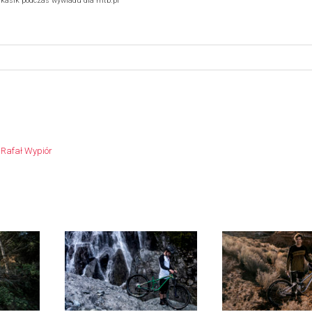
kasik podczas wywiadu dla mtb.pl
:
Rafał Wypiór