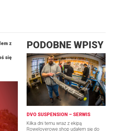
PODOBNE WPISY
lem z
oś się
DVO SUSPENSION – SERWIS
Kilka dni temu wraz z ekipą
Roweloverowe.shop udałem się do