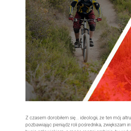
Z czasem dorobiłem się... ideologii, że ten mój al
pozbawiając pieniądz roli pośrednika, zwiększam in