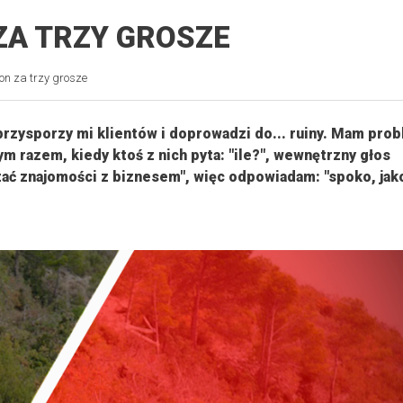
ZA TRZY GROSZE
on za trzy grosze
rzysporzy mi klientów i doprowadzi do... ruiny. Mam prob
 razem, kiedy ktoś z nich pyta: "ile?", wewnętrzny głos
zać znajomości z biznesem", więc odpowiadam: "spoko, jak