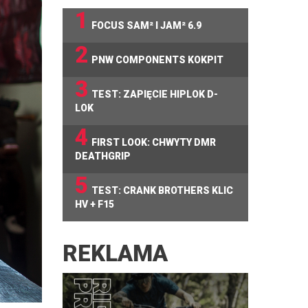
1
FOCUS SAM² I JAM² 6.9
2
PNW COMPONENTS KOKPIT
3
TEST: ZAPIĘCIE HIPLOK D-
LOK
4
FIRST LOOK: CHWYTY DMR
DEATHGRIP
5
TEST: CRANK BROTHERS KLIC
HV + F15
REKLAMA