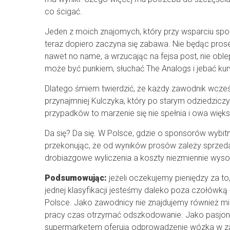
co ścigać.
Jeden z moich znajomych, który przy wsparciu sponso
teraz dopiero zaczyna się zabawa. Nie będąc prosem,
nawet no name, a wrzucając na fejsa post, nie oble
może być punkiem, słuchać The Analogs i jebać kur
Dlatego śmiem twierdzić, że każdy zawodnik wcześn
przynajmniej Kulczyka, który po starym odziedziczył
przypadków to marzenie się nie spełnia i owa więk
Da się? Da się. W Polsce, gdzie o sponsorów wybitn
przekonując, że od wyników prosów zależy sprzeda
drobiazgowe wyliczenia a koszty niezmiennie wysok
Podsumowując:
jeżeli oczekujemy pieniędzy za to,
jednej klasyfikacji jesteśmy daleko poza czołówką
Polsce. Jako zawodnicy nie znajdujemy również m
pracy czas otrzymać odszkodowanie. Jako pasjonac
supermarketem oferują odprowadzenie wózka w zami