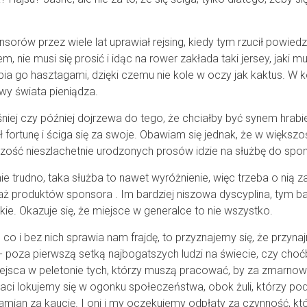
rów przez wiele lat uprawiał rejsing, kiedy tym rzucił powiedzi
 nie musi się prosić i idąc na rower zakłada taki jersey, jaki mu
pia go hasztagami, dzięki czemu nie kole w oczy jak kaktus. W 
wy świata pieniądza.
iej czy później dojrzewa do tego, że chciałby być synem hrabi
 fortunę i ściga się za swoje. Obawiam się jednak, że w większo
szość nieszlachetnie urodzonych prosów idzie na służbę do spo
ie trudno, taka służba to nawet wyróżnienie, więc trzeba o nią 
ż produktów sponsora . Im bardziej niszowa dyscyplina, tym ba
ie. Okazuje się, że miejsce w generalce to nie wszystko.
 co i bez nich sprawia nam frajdę, to przyznajemy się, że przyna
 - poza pierwszą setką najbogatszych ludzi na świecie, czy cho
iejsca w peletonie tych, którzy muszą pracować, by za zmarno
i lokujemy się w ogonku społeczeństwa, obok żuli, którzy po
an za kaucję. I oni i my oczekujemy odpłaty za czynność, któr