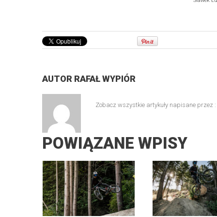
Sławek Łu
AUTOR
RAFAŁ WYPIÓR
Zobacz wszystkie artykuły napisane przez 
POWIĄZANE WPISY