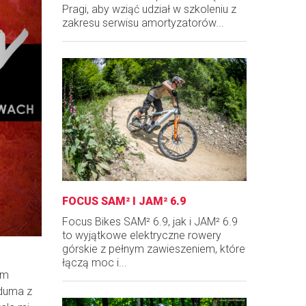
Pragi, aby wziąć udział w szkoleniu z
zakresu serwisu amortyzatorów...
FOCUS SAM² I JAM² 6.9
Focus Bikes SAM² 6.9, jak i JAM² 6.9
to wyjątkowe elektryczne rowery
górskie z pełnym zawieszeniem, które
łączą moc i...
em
 duma z