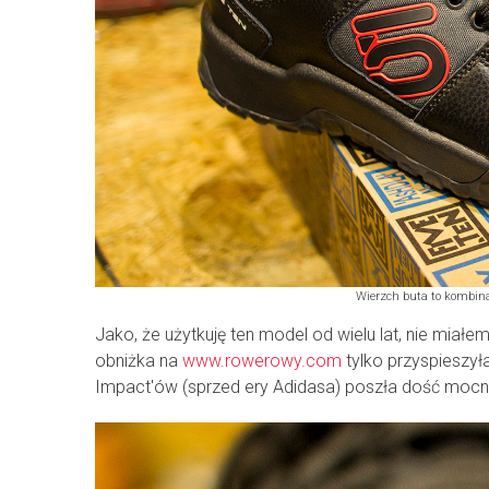
Wierzch buta to kombinac
Jako, że użytkuję ten model od wielu lat, nie mia
obniżka na
www.rowerowy.com
tylko przyspieszył
Impact'ów (sprzed ery Adidasa) poszła dość mocno