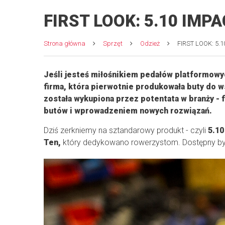
FIRST LOOK: 5.10 IMP
Strona główna
Sprzęt
Odzież
FIRST LOOK: 5.1
Jeśli jesteś miłośnikiem pedałów platformowyc
firma, która pierwotnie produkowała buty do 
została wykupiona przez potentata w branży 
butów i wprowadzeniem nowych rozwiązań.
Dziś zerkniemy na sztandarowy produkt - czyli
5.10
Ten,
który dedykowano rowerzystom. Dostępny był 