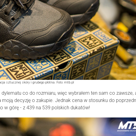
ja sztucznej skóry i grubego płótna. Foto: mtb.pl
łem dylematu co do rozmiaru, więc wybrałem ten sam co zawsze, 
a moją decyzję o zakupie. Jednak cena w stosunku do poprzedn
 w górę - z 439 na 539 polskich dukatów!