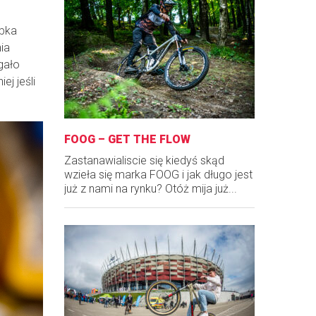
ubka
ia
gało
ej jeśli
FOOG – GET THE FLOW
Zastanawialiscie się kiedyś skąd
wzieła się marka FOOG i jak długo jest
już z nami na rynku? Otóż mija już...