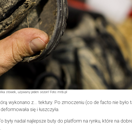
lka stówek, używany jeden sezon! Foto: mtb.pl
rą wykonano z... tektury. Po zmoczeniu (co de facto nie było t
deformowała się i łuszczyła.
o były nadal najlepsze buty do platform na rynku, które na dobr
.