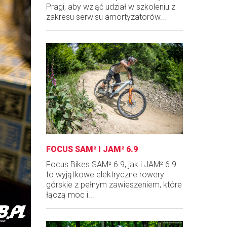
Pragi, aby wziąć udział w szkoleniu z
zakresu serwisu amortyzatorów...
FOCUS SAM² I JAM² 6.9
Focus Bikes SAM² 6.9, jak i JAM² 6.9
to wyjątkowe elektryczne rowery
górskie z pełnym zawieszeniem, które
łączą moc i...