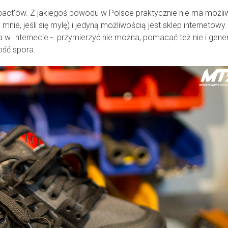
ct'ów. Z jakiegoś powodu w Polsce praktycznie nie ma możli
nie, jeśli się mylę) i jedyną możliwością jest sklep internetowy.
 w Internecie - przymierzyć nie można, pomacać też nie i gener
ość spora.