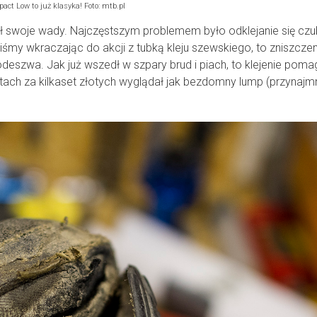
pact Low to już klasyka! Foto: mtb.pl
iał swoje wady. Najczęstszym problemem było odklejanie się cz
iśmy wkraczając do akcji z tubką kleju szewskiego, to zniszczen
podeszwa. Jak już wszedł w szpary brud i piach, to klejenie poma
 butach za kilkaset złotych wyglądał jak bezdomny lump (przynajmni