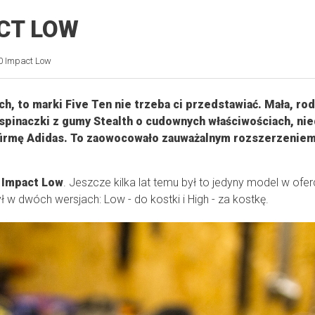
ACT LOW
0 Impact Low
h, to marki Five Ten nie trzeba ci przedstawiać. Mała, ro
wspinaczki z gumy Stealth o cudownych właściwościach, ni
- firmę Adidas. To zaowocowało zauważalnym rozszerzenie
 Impact Low
. Jeszcze kilka lat temu był to jedyny model w ofe
w dwóch wersjach: Low - do kostki i High - za kostkę.