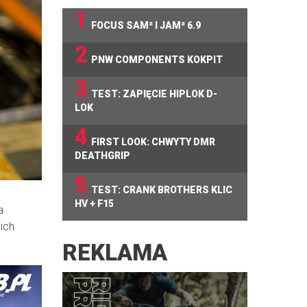
1
FOCUS SAM² I JAM² 6.9
2
PNW COMPONENTS KOKPIT
3
TEST: ZAPIĘCIE HIPLOK D-
LOK
4
FIRST LOOK: CHWYTY DMR
DEATHGRIP
5
TEST: CRANK BROTHERS KLIC
HV + F15
a
ich
REKLAMA