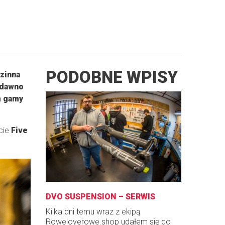
PODOBNE WPISY
dzinna
edawno
m gamy
rcie
Five
DVO SUSPENSION – SERWIS
Kilka dni temu wraz z ekipą
Roweloverowe.shop udałem się do