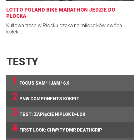
LOTTO POLAND BIKE MARATHON JEDZIE DO
PŁOCKA
Kultowa trasa w Płocku czeka na miłośników dwóch
kółek....
TESTY
1
FOCUS SAM² I JAM² 6.9
2
PNW COMPONENTS KOKPIT
3
TEST: ZAPIĘCIE HIPLOK D-LOK
4
FIRST LOOK: CHWYTY DMR DEATHGRIP