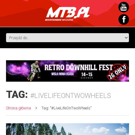
TAG:
#LIVELIFEONTWOWHEELS
Strona główna
Tag: "#LiveLifeOnTwoWheels"