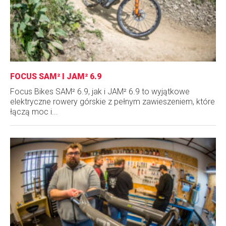
FOCUS SAM² I JAM² 6.9
Focus Bikes SAM² 6.9, jak i JAM² 6.9 to wyjątkowe
elektryczne rowery górskie z pełnym zawieszeniem, które
łączą moc i...