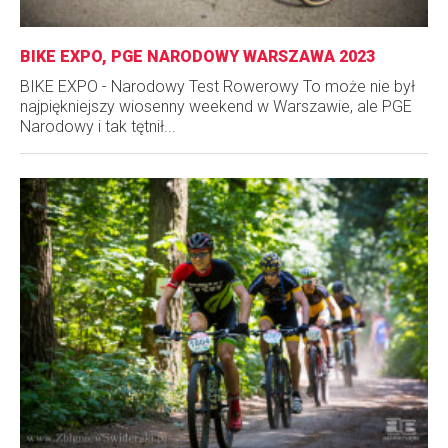
BIKE EXPO, PGE NARODOWY WARSZAWA 2023
BIKE EXPO - Narodowy Test Rowerowy To może nie był
najpiękniejszy wiosenny weekend w Warszawie, ale PGE
Narodowy i tak tętnił...