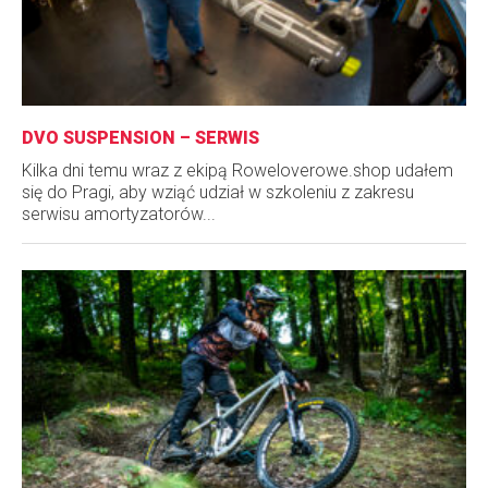
DVO SUSPENSION – SERWIS
Kilka dni temu wraz z ekipą Roweloverowe.shop udałem
się do Pragi, aby wziąć udział w szkoleniu z zakresu
serwisu amortyzatorów...