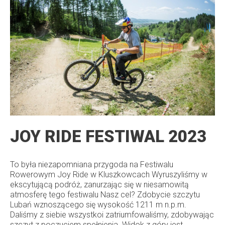
JOY RIDE FESTIWAL 2023
To była niezapomniana przygoda na Festiwalu
Rowerowym Joy Ride w Kluszkowcach Wyruszyliśmy w
ekscytującą podróż, zanurzając się w niesamowitą
atmosferę tego festiwalu Nasz cel? Zdobycie szczytu
Lubań wznoszącego się wysokość 1211 m n.p.m.
Daliśmy z siebie wszystkoi zatriumfowaliśmy, zdobywając
szczyt z poczuciem spełnienia. Widok z góry jest